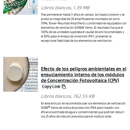
Libros blancos
, 1.39 MB
Tras permanecer hasta 11 años en campo, se inspeccionaron y se
probó la integridad de 29 amplificadores montados en torre
(TMA, Tower-Mounted Amplifiers) y combinadores equipados con
elementos de ventilación GORE® Vents. El resultado fue que el
100% de las unidades superaba el caudal de aire recomendado y
el 90% pasó el ensayo de inmersión IPX7, probando la
excepcional fiabilidad de los elementos de ventilación.
Efecto de los peligros ambientales en el
ensuciamiento interno de los módulos
de Concentración Fotovoltaica (CPV)
Copy Link
Libros blancos
, 762.55 KB
En este artículo se recomienda usar los elementos de ventilación
®
GORE
Vents de índice de protección IP6X para impedir con
eficacia la entrada de agua y contaminantes que podrían reducir
los 25 años de vida útil previstos para el módulo solar.