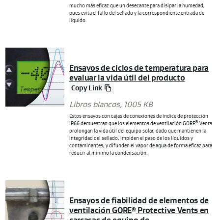
mucho más eficaz que un desecante para disipar la humedad,
pues evita el fallo del sellado y la correspondiente entrada de
líquido.
Ensayos de ciclos de temperatura para
evaluar la vida útil del producto
Copy Link
Libros blancos
, 1005 KB
Estos ensayos con cajas de conexiones de índice de protección
®
IP66 demuestran que los elementos de ventilación GORE
Vents
prolongan la vida útil del equipo solar, dado que mantienen la
integridad del sellado, impiden el paso de los líquidos y
contaminantes, y difunden el vapor de agua de forma eficaz para
reducir al mínimo la condensación.
Ensayos de fiabilidad de elementos de
ventilación GORE
Protective Vents en
®