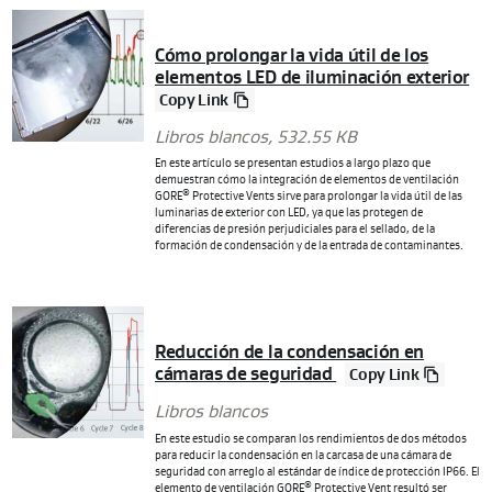
Cómo prolongar la vida útil de los
elementos LED de iluminación exterior
Copy Link
Libros blancos
, 532.55 KB
En este artículo se presentan estudios a largo plazo que
demuestran cómo la integración de elementos de ventilación
®
GORE
Protective Vents sirve para prolongar la vida útil de las
luminarias de exterior con LED, ya que las protegen de
diferencias de presión perjudiciales para el sellado, de la
formación de condensación y de la entrada de contaminantes.
Reducción de la condensación en
cámaras de seguridad
Copy Link
Libros blancos
En este estudio se comparan los rendimientos de dos métodos
para reducir la condensación en la carcasa de una cámara de
seguridad con arreglo al estándar de índice de protección IP66. El
®
elemento de ventilación GORE
Protective Vent resultó ser