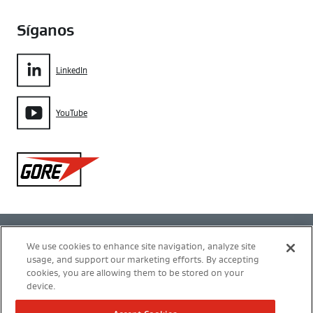
Síganos
LinkedIn
YouTube
Gore
Política de privacidad
We use cookies to enhance site navigation, analyze site
usage, and support our marketing efforts. By accepting
Configuración de cookies
cookies, you are allowing them to be stored on your
device.
Términos de uso