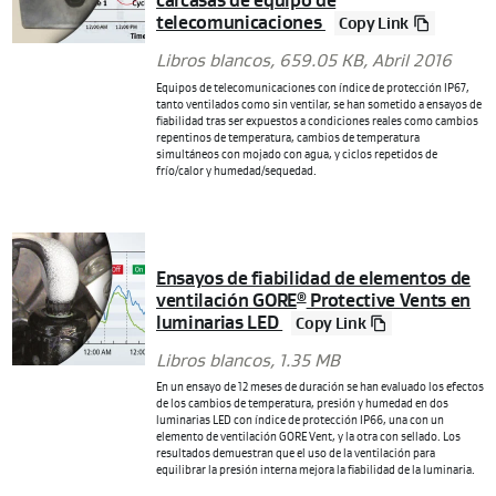
carcasas de equipo de
telecomunicaciones
Copy Link
Libros blancos
, 659.05 KB,
Abril 2016
Equipos de telecomunicaciones con índice de protección IP67,
tanto ventilados como sin ventilar, se han sometido a ensayos de
fiabilidad tras ser expuestos a condiciones reales como cambios
repentinos de temperatura, cambios de temperatura
simultáneos con mojado con agua, y ciclos repetidos de
frío/calor y humedad/sequedad.
Ensayos de fiabilidad de elementos de
ventilación GORE
Protective Vents en
®
luminarias LED
Copy Link
Libros blancos
, 1.35 MB
En un ensayo de 12 meses de duración se han evaluado los efectos
de los cambios de temperatura, presión y humedad en dos
luminarias LED con índice de protección IP66, una con un
elemento de ventilación GORE
Vent, y la otra con sellado. Los
resultados demuestran que el uso de la ventilación para
equilibrar la presión interna mejora la fiabilidad de la luminaria.