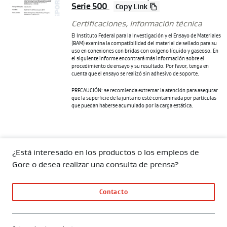
Serie 500
Copy Link
Certificaciones
,
Información técnica
El Instituto Federal para la Investigación y el Ensayo de Materiales
(BAM) examina la compatibilidad del material de sellado para su
uso en conexiones con bridas con oxígeno líquido y gaseoso. En
el siguiente informe encontrará más información sobre el
procedimiento de ensayo y su resultado. Por favor, tenga en
cuenta que el ensayo se realizó sin adhesivo de soporte.
PRECAUCIÓN: se recomienda extremar la atención para asegurar
que la superficie de la junta no esté contaminada por partículas
que puedan haberse acumulado por la carga estática.
¿Está interesado en los productos o los empleos de
Gore o desea realizar una consulta de prensa?
Contacto