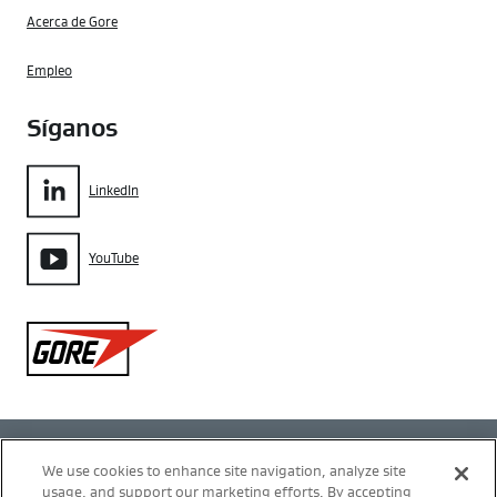
Acerca de Gore
Empleo
Síganos
LinkedIn
YouTube
Gore
Política de privacidad
We use cookies to enhance site navigation, analyze site
usage, and support our marketing efforts. By accepting