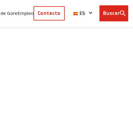
ES
 de Gore
Empleo
Contacto
Buscar
Browse
country
sites