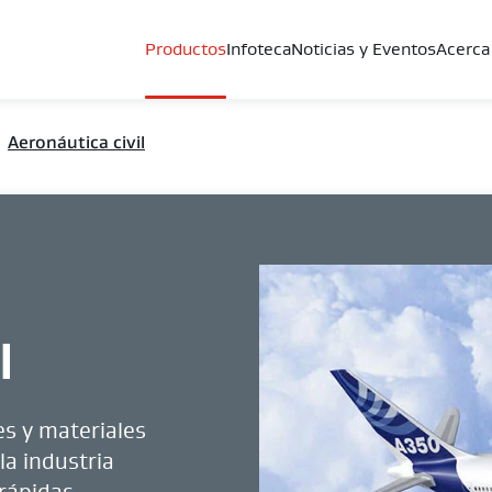
Productos
Infoteca
Noticias y Eventos
Acerca
Aeronáutica civil
l
s y materiales
la industria
rápidas,