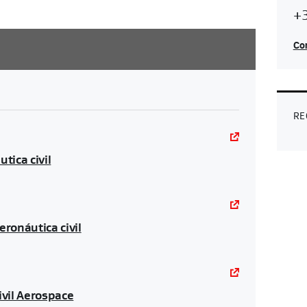
+3
Con
RE
ica civil
ronáutica civil
ivil Aerospace