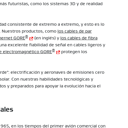
más futuristas, como los sistemas 3D y de realidad
dad consistente de extremo a extremo, y esto es lo
e. Nuestros productos, como
los cables de par
®
thernet GORE
(en inglés) y
los cables de fibra
una excelente fiabilidad de señal en cables ligeros y
®
aje electromagnético GORE
protegen los
de": electrificación y aeronaves de emisiones cero
solar. Con nuestras habilidades tecnológicas y
s y preparados para apoyar la evolución hacia el
iales
e 1965, en los tiempos del primer avión comercial con