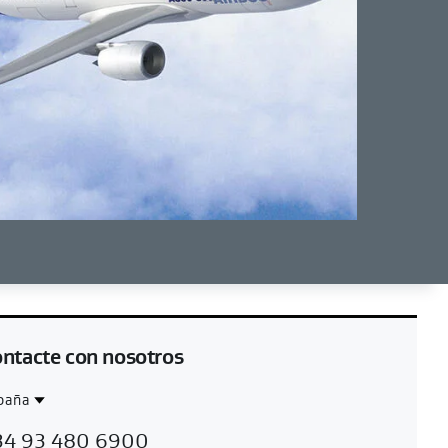
ntacte con nosotros
paña
ntact
spaña
34 93 480 6900
gion