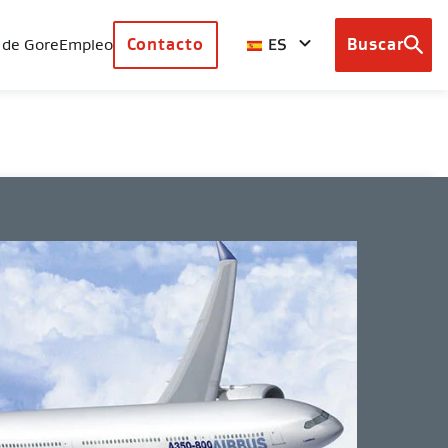
ES
 de Gore
Empleo
Contacto
Buscar
Browse
country
sites