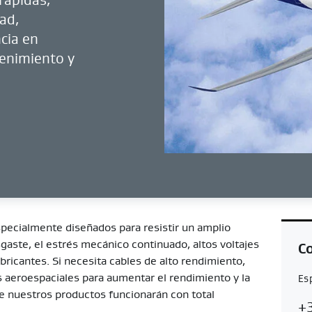
ad,
cia en
enimiento y
pecialmente diseñados para resistir un amplio
sgaste, el estrés mecánico continuado, altos voltajes
Co
ricantes. Si necesita cables de alto rendimiento,
s aeroespaciales para aumentar el rendimiento y la
Es
ue nuestros productos funcionarán con total
Co
E
+
Re