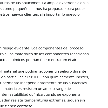
uras de las soluciones. La amplia experiencia en la
es como pequeños— nos ha preparado para poder
stros nuevos clientes, sin importar lo nuevo o
n riesgo evidente. Los componentes del proceso
ero si los materiales de los componentes reaccionan
tos químicos podrían fluir o entrar en el aire.
el material que podrían suponer un peligro durante
 en particular, el ePTFE - son químicamente inertes,
ar eficazmente independientemente de las sustancias
os materiales resisten un amplio rango de
erden estabilidad química cuando se exponen a
eden resistir temperaturas extremas, siguen sin
que tienen contacto.