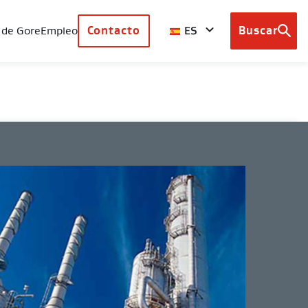
ES
 de Gore
Empleo
Contacto
Buscar
Browse
country
sites