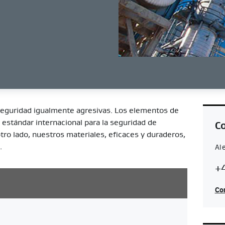
eguridad igualmente agresivas. Los elementos de
n estándar internacional para la seguridad de
Co
tro lado, nuestros materiales, eficaces y duraderos,
.
Al
Co
A
+4
Re
Con