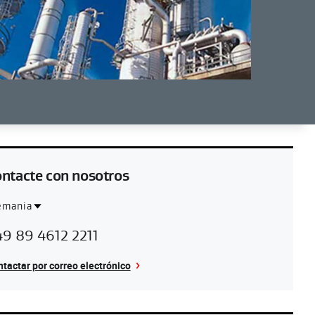
ntacte con nosotros
emania
ntact
lemania
9 89 4612 2211
gion
tactar por correo electrónico