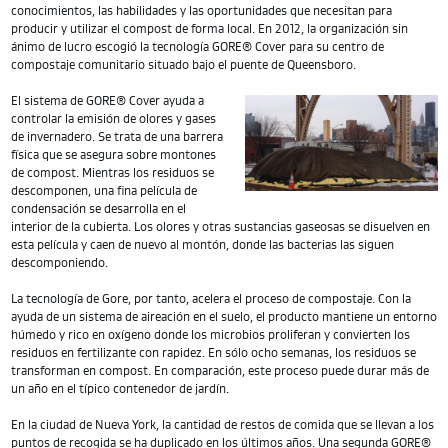
conocimientos, las habilidades y las oportunidades que necesitan para
producir y utilizar el compost de forma local. En 2012, la organización sin
ánimo de lucro escogió la tecnología GORE® Cover para su centro de
compostaje comunitario situado bajo el puente de Queensboro.
El sistema de GORE® Cover ayuda a
controlar la emisión de olores y gases
de invernadero. Se trata de una barrera
física que se asegura sobre montones
de compost. Mientras los residuos se
descomponen, una fina película de
condensación se desarrolla en el
interior de la cubierta. Los olores y otras sustancias gaseosas se disuelven en
esta película y caen de nuevo al montón, donde las bacterias las siguen
descomponiendo.
La tecnología de Gore, por tanto, acelera el proceso de compostaje. Con la
ayuda de un sistema de aireación en el suelo, el producto mantiene un entorno
húmedo y rico en oxígeno donde los microbios proliferan y convierten los
residuos en fertilizante con rapidez. En sólo ocho semanas, los residuos se
transforman en compost. En comparación, este proceso puede durar más de
un año en el típico contenedor de jardín.
En la ciudad de Nueva York, la cantidad de restos de comida que se llevan a los
puntos de recogida se ha duplicado en los últimos años. Una segunda GORE®