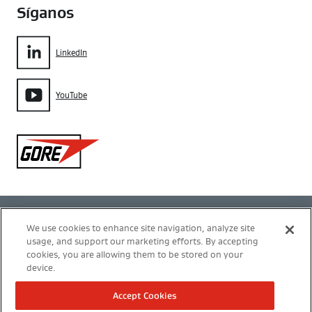
Síganos
LinkedIn
YouTube
Gore
Política de privacidad
We use cookies to enhance site navigation, analyze site
usage, and support our marketing efforts. By accepting
Configuración de cookies
cookies, you are allowing them to be stored on your
device.
Términos de uso
Accept Cookies
Modern Slavery Act Transparency Statement