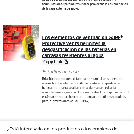
acumulación de presión resultante provocaba la deslaminación
de la capa externa de epoxi.
Los elementos de ventilación GORE
®
Protective Vents permiten la
desgasificación de las baterías en
carcasas resistentes al agua
Copy Link
Estudios de caso
BriarTek Incorporated, el fabricante mundial del sistema de
alarma hombre al agua ORCA®, necesitaba desgasificar las
baterías de la carcasa sellada de la alarma para evitar la
acumulación de gases en el interior, todo ello cumpliendo con el
estándar de protección contra la entrada de sólidos y líquidos
para la inmersión en agua 67 (IP67).
¿Está interesado en los productos o los empleos de