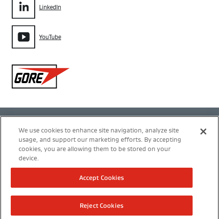
LinkedIn
YouTube
Gore
Política de privacidad
We use cookies to enhance site navigation, analyze site
usage, and support our marketing efforts. By accepting
Configuración de cookies
cookies, you are allowing them to be stored on your
device.
Términos de uso
Accept Cookies
Modern Slavery Act Transparency Statement
Reject Cookies
Nota legal