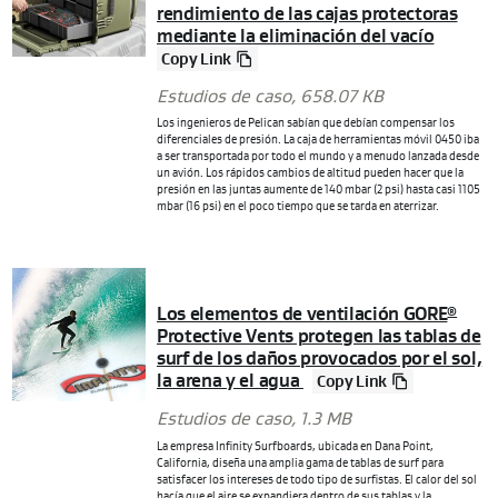
rendimiento de las cajas protectoras
mediante la eliminación del vacío
Copy Link
Estudios de caso
, 658.07 KB
Los ingenieros de Pelican sabían que debían compensar los
diferenciales de presión. La caja de herramientas móvil 0450 iba
a ser transportada por todo el mundo y a menudo lanzada desde
un avión. Los rápidos cambios de altitud pueden hacer que la
presión en las juntas aumente de 140 mbar (2 psi) hasta casi 1105
mbar (16 psi) en el poco tiempo que se tarda en aterrizar.
Los elementos de ventilación GORE
®
Protective Vents protegen las tablas de
surf de los daños provocados por el sol,
la arena y el agua
Copy Link
Estudios de caso
, 1.3 MB
La empresa Infinity Surfboards, ubicada en Dana Point,
California, diseña una amplia gama de tablas de surf para
satisfacer los intereses de todo tipo de surfistas. El calor del sol
hacía que el aire se expandiera dentro de sus tablas y la