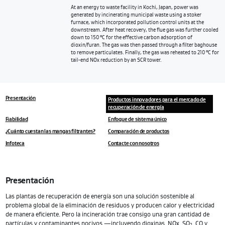
At an energy to waste facility in Kochi, Japan, power was
generated by incinerating municipal waste using a stoker
furnace, which incorporated pollution control units at the
downstream. After heat recovery, the flue gas was further cooled
down to 150 °C for the effective carbon adsorption of
dioxin/furan. The gas was then passed through a filter baghouse
to remove particulates. Finally, the gas was reheated to 210 °C for
tail-end NOx reduction by an SCR tower.
Presentación
Productos innovadores para el mercado de
recuperación de energía
Fiabilidad
Enfoque de sistema único
¿Cuánto cuestan las mangas filtrantes?
Comparación de productos
Infoteca
Contacte con nosotros
Presentación
Las plantas de recuperación de energía son una solución sostenible al
problema global de la eliminación de residuos y producen calor y electricidad
de manera eficiente. Pero la incineración trae consigo una gran cantidad de
partículas y contaminantes nocivos —incluyendo dioxinas, NOx, SO
, CO y