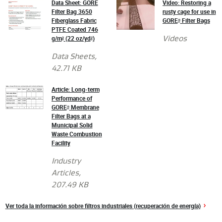
Data Sheet: GORE
Video: Restoring a
Filter Bag 3650
rusty cage for use in
Fiberglass Fabric
GORE
Filter Bags
®
PTFE Coated 746
g/m
(22 oz/yd
)
Videos
2
2
Data Sheets
,
42.71 KB
Article: Long-term
Performance of
GORE
Membrane
®
Filter Bags at a
Municipal Solid
Waste Combustion
Facility
Industry
Articles
,
207.49 KB
Ver toda la información sobre filtros industriales (recuperación de energía)