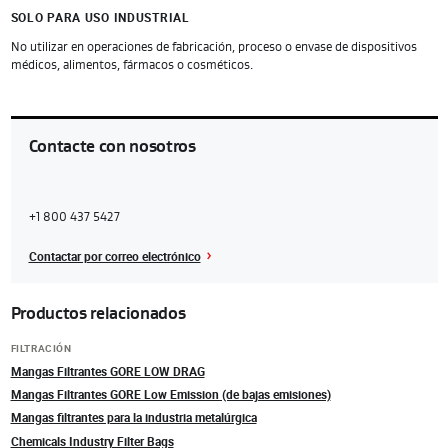
SOLO PARA USO INDUSTRIAL
No utilizar en operaciones de fabricación, proceso o envase de dispositivos
médicos, alimentos, fármacos o cosméticos.
Contacte con nosotros
Contact
United
+1 800 437 5427
Region
States
Contactar por correo electrónico
Productos relacionados
FILTRACIÓN
Mangas Filtrantes GORE LOW DRAG
Mangas Filtrantes GORE Low Emission (de bajas emisiones)
Mangas filtrantes para la industria metalúrgica
Chemicals Industry Filter Bags