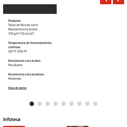
Producto:
Tejido de fibra de vidrio
Resistente a los ácidos
2
2
339 g/m
(10 oz/yd
)
Temperatura de funcionamiento
continua:
260 °C (500 °F)
Resistencia a los ácidos:
Muy Buena
Resistencia a los alcalinos:
Moderada
Hoja de datos
GO TO SLIDE 1
GO TO SLIDE 2
GO TO SLIDE 3
GO TO SLIDE 4
GO TO SLIDE 5
GO TO SLIDE 6
GO TO SLIDE 7
GO TO SLIDE 8
GO TO SLIDE 9
Infoteca