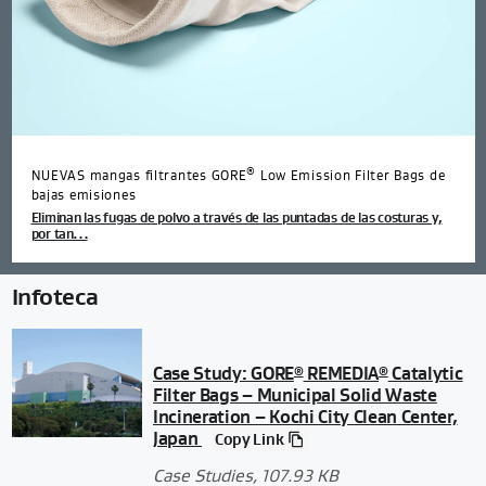
®
NUEVAS mangas filtrantes GORE
Low Emission Filter Bags de
bajas emisiones
Eliminan las fugas de polvo a través de las puntadas de las costuras y,
por tan…
Infoteca
Case Study: GORE
REMEDIA
Catalytic
®
®
Filter Bags – Municipal Solid Waste
Incineration – Kochi City Clean Center,
Japan
Copy Link
Case Studies
, 107.93 KB