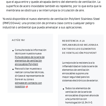
que el agua entre y quede atrapada dentro del elemento de ventilación. La
superficie de acero inoxidable también es repelente, por lo que evita que la
membrana se obstruya y se interrumpa la circulación de aire.
Ya está disponible el nuevo elemento de ventilación PolyVent Stainless Steel
(PMF200444): una protección de primera clase contra cualquier peligro
industrial o ambiental que pueda amenazar a sus aplicaciones.
ACTÚE YA!
RESISTENCIA A LA
INFLAMABILIDAD MEJORADA
EN TODOS LOS ELEMENTOS
Consulte toda la información
DE VENTILACIÓN POLYVENT
técnica en nuestra nueva
Ficha de datos de la serie de
elementos de ventilación
La mejora de la resistencia a la
enroscables PolyVent
inflamabilidad en toda la serie de
Para solicitar muestras o
elementos de ventilación
realizar consultas técnicas,
enroscables supone una
diríjase al representante de
mayor seguridad para los
Gore en su zona o
sistemas electrónicos de exterior.
póngase en contacto con
nosotros
.
Todos los elementos de
ventilación de la serie de
enroscables disponen ahora de
una junta tórica con
homologación UL 94 V-0.