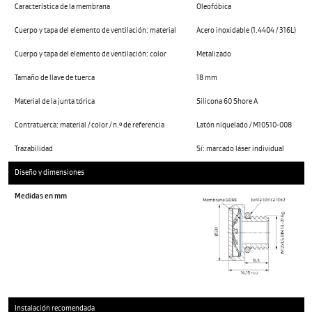
Característica de la membrana
Oleofóbica
Cuerpo y tapa del elemento de ventilación: material
Acero inoxidable (1.4404 / 316L)
Cuerpo y tapa del elemento de ventilación: color
Metalizado
Tamaño de llave de tuerca
18 mm
Material de la junta tórica
Silicona 60 Shore A
Contratuerca: material / color / n.º de referencia
Latón niquelado / M10510-008
Trazabilidad
Sí: marcado láser individual
Diseño y dimensiones
Medidas en mm
Instalación recomendada