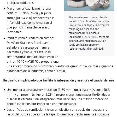
de lejía u oxidantes.
Mayor seguridad: la membrana
GORE™ (UL 94 VTM-0) y la junta
El nuevo elemento de ventilación
tórica (UL 94 V-0) resistentes a la
PolyVent Stainless Steel consta de
inflamabilidad complementan el
un cuerpo, una tapa y una creativa
cuerpo no inflamable de acero
tecnología de sellado por
inoxidable.
membrana 100% de acero
inoxidable 1.4404 (316L), así como
Rendimiento duradero en campo:
de una nueva membrana GORE™
PolyVent Stainless Steel queda
100% ePTFE sin soporte y
sellado a la carcasa de manera
resistente a la inflamabilidad.
hermética y fiable, resiste unas
temperaturas de funcionamiento de
entre -40 °C y +125 °C y proporciona
una eficaz protección hidrófoba y oleofóbica que cumple los más rigurosos
estándares de la industria, como el IP69K.
Un diseño simplificado que facilita la integración y asegura el caudal de aire
Una menor altura una vez instalado (5,65 mm), una rosca más corta (8,5
mm) y un peso más ligero (9,25 g) proporcionan una mayor flexibilidad al
diseñar la carcasa, una integración más sencilla y una mayor protección
contra los daños por impacto o chorros de vapor.
Los orificios de ventilación tienen un diseño y una posición nuevos, a lo
largo del borde superior de la tapa, lo que hace prácticamente imposible