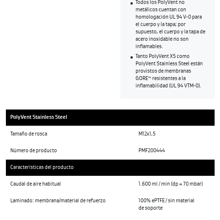
Todos los PolyVent no
metálicos cuentan con
homologación UL 94 V-0 para
el cuerpo y la tapa; por
supuesto, el cuerpo y la tapa de
acero inoxidable no son
inflamables.
Tanto PolyVent XS como
PolyVent Stainless Steel están
provistos de membranas
GORE™ resistentes a la
inflamabilidad (UL 94 VTM-0).
PolyVent Stainless Steel
Tamaño de rosca
M12x1,5
Número de producto
PMF200444
Características del producto
Caudal de aire habitual
1.600 ml / min (dp = 70 mbar)
Laminado: membrana/material de refuerzo
100% ePTFE / sin material
de soporte