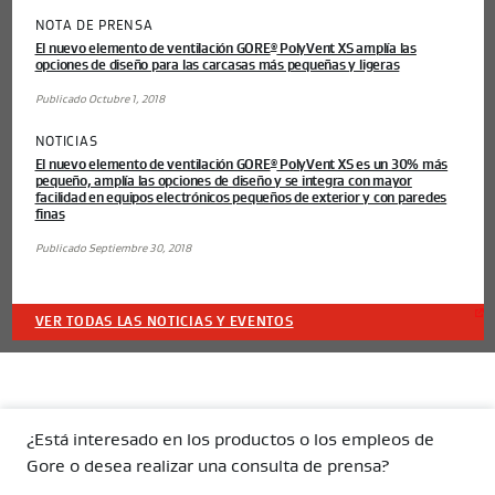
NOTA DE PRENSA
El nuevo elemento de ventilación GORE
PolyVent XS amplía las
®
opciones de diseño para las carcasas más pequeñas y ligeras
Publicado Octubre 1, 2018
NOTICIAS
El nuevo elemento de ventilación GORE
PolyVent XS es un 30% más
®
pequeño, amplía las opciones de diseño y se integra con mayor
facilidad en equipos electrónicos pequeños de exterior y con paredes
finas
Publicado Septiembre 30, 2018
VER TODAS LAS NOTICIAS Y EVENTOS
¿Está interesado en los productos o los empleos de
Gore o desea realizar una consulta de prensa?