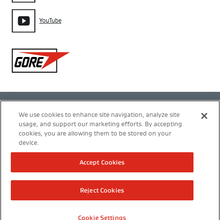
YouTube
Gore
Política de privacidad
We use cookies to enhance site navigation, analyze site
usage, and support our marketing efforts. By accepting
Configuración de cookies
cookies, you are allowing them to be stored on your
device.
Términos de uso
Accept Cookies
Modern Slavery Act Transparency Statement
Reject Cookies
Nota legal
Cookie Settings
Copyright 2026 W. L. Gore y Asociados, S.L.