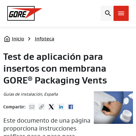
Gore
Inicio
Infoteca
Test de aplicación para
insertos con membrana
GORE
Packaging Vents
®
Guías de instalación
, España
Mail
Copy URL
Twitter
Linked In
Facebook
Compartir:
Este documento de una página
proporciona instrucciones