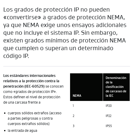
Los grados de protección IP no pueden
«convertirse» a grados de protección NEMA,
ya que NEMA exige unos ensayos adicionales
que no incluye el sistema IP. Sin embargo,
existen grados mínimos de protección NEMA
que cumplen o superan un determinado
código IP.
Los estándares internacionales
Denominación
relativos a la protección contra la
de la
penetración (IEC-60529)
se conocen
clasificación
como «grados de protección IP».
de carcasas de
NEMA
la IEC
Estos definen el nivel de protección
de una carcasa frente a
1
IP20
cuerpos sólidos extraños (acceso
2
IP22
a partes peligrosas y contra
cuerpos extraños sólidos)
3
IP55
la entrada de agua