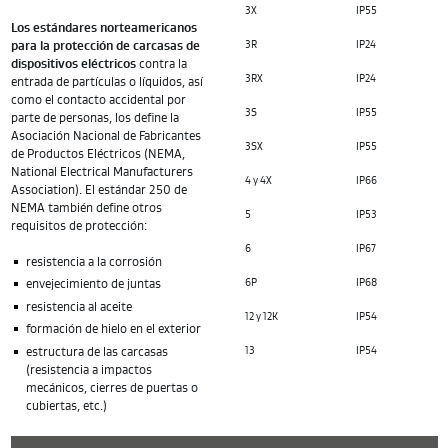
3X
IP55
Los estándares norteamericanos
para la protección de carcasas de
3R
IP24
dispositivos eléctricos
contra la
3RX
IP24
entrada de partículas o líquidos, así
como el contacto accidental por
3S
IP55
parte de personas, los define la
Asociación Nacional de Fabricantes
3SX
IP55
de Productos Eléctricos (NEMA,
National Electrical Manufacturers
4 y 4X
IP66
Association). El estándar 250 de
NEMA también define otros
5
IP53
requisitos de protección:
6
IP67
resistencia a la corrosión
envejecimiento de juntas
6P
IP68
resistencia al aceite
12 y 12K
IP54
formación de hielo en el exterior
estructura de las carcasas
13
IP54
(resistencia a impactos
mecánicos, cierres de puertas o
cubiertas, etc.)