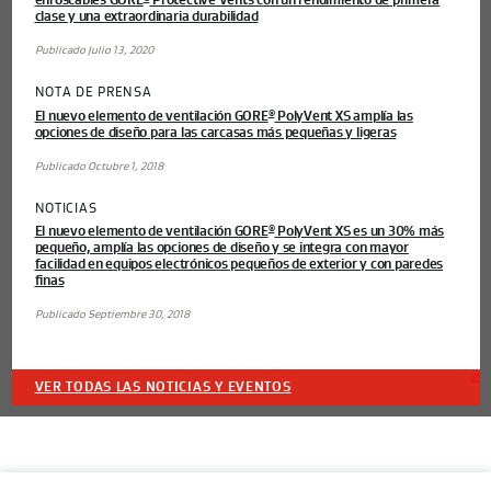
enroscables GORE
Protective Vents con un rendimiento de primera
clase y una extraordinaria durabilidad
Publicado Julio 13, 2020
NOTA DE PRENSA
El nuevo elemento de ventilación GORE
PolyVent XS amplía las
®
opciones de diseño para las carcasas más pequeñas y ligeras
Publicado Octubre 1, 2018
NOTICIAS
El nuevo elemento de ventilación GORE
PolyVent XS es un 30% más
®
pequeño, amplía las opciones de diseño y se integra con mayor
facilidad en equipos electrónicos pequeños de exterior y con paredes
finas
Publicado Septiembre 30, 2018
VER TODAS LAS NOTICIAS Y EVENTOS