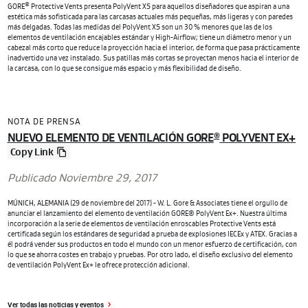
®
GORE
Protective Vents presenta PolyVent XS para aquellos diseñadores que aspiran a una
estética más sofisticada para las carcasas actuales más pequeñas, más ligeras y con paredes
más delgadas. Todas las medidas del PolyVent XS son un 30 % menores que las de los
elementos de ventilación encajables estándar y High-Airflow; tiene un diámetro menor y un
cabezal más corto que reduce la proyección hacia el interior, de forma que pasa prácticamente
inadvertido una vez instalado. Sus patillas más cortas se proyectan menos hacia el interior de
la carcasa, con lo que se consigue más espacio y más flexibilidad de diseño.
NOTA DE PRENSA
NUEVO ELEMENTO DE VENTILACIÓN GORE
POLYVENT EX+
®
Copy Link
Publicado Noviembre 29, 2017
MÚNICH, ALEMANIA (29 de noviembre del 2017) - W. L. Gore & Associates tiene el orgullo de
anunciar el lanzamiento del elemento de ventilación GORE® PolyVent Ex+. Nuestra última
incorporación a la serie de elementos de ventilación enroscables Protective Vents está
certificada según los estándares de seguridad a prueba de explosiones IECEx y ATEX. Gracias a
él podrá vender sus productos en todo el mundo con un menor esfuerzo de certificación, con
lo que se ahorra costes en trabajo y pruebas. Por otro lado, el diseño exclusivo del elemento
de ventilación PolyVent Ex+ le ofrece protección adicional.
Ver todas las noticias y eventos