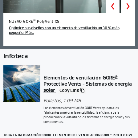
Prev
®
NUEVO GORE
PolyVent XS:
Optimice sus diseños con un elemento de ventilación un 30 % más
pequeño. Más.
Infoteca
Elementos de ventilación GORE
®
Protective Vents - Sistemas de energía
solar
Copy Link
Folletos
, 1.09 MB
Los elementos de ventilación GORE Vents ayudan a los
fabricantes a mejorar la rentabilidad, la eficiencia de la
producción y la vida útil de los sistemas de energía solar y sus
componentes.
TODA LA INFORMACIÓN SOBRE ELEMENTOS DE VENTILACIÓN GORE
PROTECTIVE
®