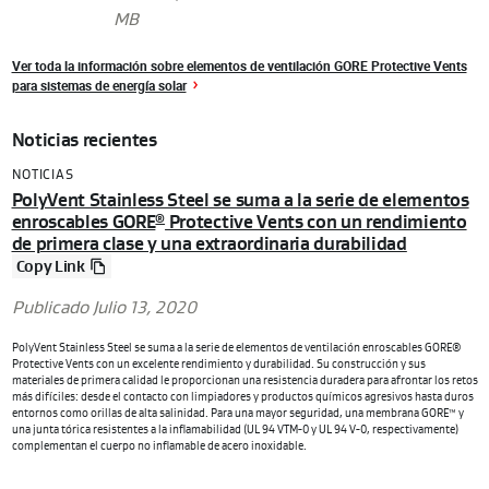
MB
Ver toda la información sobre elementos de ventilación GORE Protective Vents
para sistemas de energía solar
Noticias recientes
NOTICIAS
PolyVent Stainless Steel se suma a la serie de elementos
enroscables GORE
Protective Vents con un rendimiento
®
de primera clase y una extraordinaria durabilidad
Copy Link
Publicado Julio 13, 2020
PolyVent Stainless Steel se suma a la serie de elementos de ventilación enroscables GORE®
Protective Vents con un excelente rendimiento y durabilidad. Su construcción y sus
materiales de primera calidad le proporcionan una resistencia duradera para afrontar los retos
más difíciles: desde el contacto con limpiadores y productos químicos agresivos hasta duros
entornos como orillas de alta salinidad. Para una mayor seguridad, una membrana GORE™ y
una junta tórica resistentes a la inflamabilidad (UL 94 VTM-0 y UL 94 V-0, respectivamente)
complementan el cuerpo no inflamable de acero inoxidable.