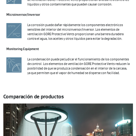
de ventilación GORE Protective Vents proporcionan una barrera contra los
líquidos y otros contaminantes que pueden causar corrosión.
Microinversor/inversor
La corrosión puede dañar rápidamente los componentes electrónicos
sensibles del interior del microinversor/inversor. Los elementos de
ventilación GORE Protective Vents proporcionan una barrera duradera
contra el agua, los aceites y otros líquidos para evitar la degradación.
Monitoring Equipment
La condensación puede perjudicar el funcionamiento de los componentes
de control. Los elementos de ventilación GORE Protective Vents reducen la
posibilidad de que se produzca condensación en el interior de la carcasa,
ya que permiten que el vapor de humedad se disperse con facilidad.
Comparación de productos