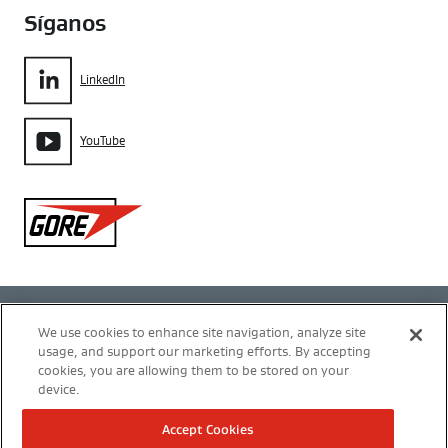
Síganos
LinkedIn
YouTube
Gore
Política de privacidad
We use cookies to enhance site navigation, analyze site
usage, and support our marketing efforts. By accepting
Configuración de cookies
cookies, you are allowing them to be stored on your
device.
Términos de uso
Accept Cookies