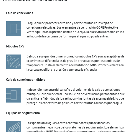
Caja de conexiones
El agua puede provocar corrosión y cortocircuitos en las cajas de
conexiones eléctricas. Los elementos de ventilación GORE Protective
Vents equilibran la presión dentro de la caja, lo que evita la tensión en los
sellados de las carcasas de forma que el agua no puede entrar.
Módulos CPV
Debido a sus grandes dimensiones, los módulos CPV son susceptibles de
experimentar diferenciales de presión provocados por los cambios de
temperatura. Instalar elementos de ventilación GORE Protective Vents en
la carcasa equilibra la presión y aumenta la eficiencia.
Caja de conexiones múltiple
Independientemente del tamaño y el volumen de la caja de conexiones
múltiple, Gore puede crear una solución de ventilación personalizada que
garantice la fiabilidad de los sellados y las juntas de estanqueidad, lo que
protege los conectores de posibles cortocircuitos causados por el agua.
Equipos de seguimiento
La exposición al agua y a otros contaminantes puede dañar los
componentes mecánicos de los sistemas de seguimiento. Los elementos