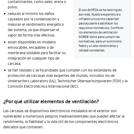
contaminantes, como sales, arena o
polvo;
El uso de PFOA se ha restringido
reducen al mínimo los daños
aún más. Nuestra experiencia e
causados por la condensación y
infraestructura nos capacitan
para ayudarle a satisfacer los
mejoran el rendimiento energético
requisitos normativos. Confíe en
del sistema, ya que dispersan el
los elementos de ventilación
vapor de forma más efectiva;
GORE® Vents para cumplir las
normativas, para un suministro
están disponibles en modelos
fiable y un alto rendimiento y
enroscables, encajables o de
calidad constantes.
membrana soldable para facilitar su
integración en cualquier tipo de
carcasa;
se han testado y se ha probado que cumplen con los estándares de
protección de carcasas más exigentes del mundo, incluidos los de
Underwriters Laboratory (UL), Technischer Überwachungsverein (TÜV) y la
Comisión Electrotécnica Internacional (IEC);
¿Por qué utilizar elementos de ventilación?
Las carcasas de dispositivos electrónicos instalados en el exterior son
vulnerables a numerosos peligros medioambientales que pueden afectar al
rendimiento, la fiabilidad y la vida útil de los componentes electrónicos
delicados que contienen.