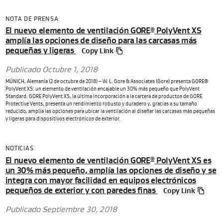
NOTA DE PRENSA
El nuevo elemento de ventilación GORE
PolyVent XS
®
amplía las opciones de diseño para las carcasas más
pequeñas y ligeras
Copy Link
Publicado Octubre 1, 2018
MÚNICH, Alemania (2 de octubre de 2018) – W. L. Gore & Associates (Gore) presenta GORE®
PolyVent XS: un elemento de ventilación encajable un 30% más pequeño que PolyVent
Standard. GORE PolyVent XS, la última incorporación a la cartera de productos de GORE
Protective Vents, presenta un rendimiento robusto y duradero y, gracias a su tamaño
reducido, amplía las opciones para ubicar la ventilación al diseñar las carcasas más pequeñas
y ligeras para dispositivos electrónicos de exterior.
NOTICIAS
El nuevo elemento de ventilación GORE
PolyVent XS es
®
un 30% más pequeño, amplía las opciones de diseño y se
integra con mayor facilidad en equipos electrónicos
pequeños de exterior y con paredes finas
Copy Link
Publicado Septiembre 30, 2018