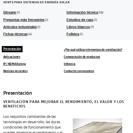
VENTS PARA SISTEMAS DE ENERGÍA SOLAR
Glosario
Información técnica
(1)
(16)
Preguntas más frecuentes
Estudios de caso
(1)
(1)
Artículos industriales
Libros blancos
(1)
(7)
Fichas técnicas
Folletos
(4)
(1)
Presentación
¿Por qué utilizar elementos de ventilación?
Aplicaciones
Comparación de productos
IP / NEMA Rating
Infoteca
Noticias recientes
Contacte con nosotros
Presentación
VENTILACIÓN PARA MEJORAR EL RENDIMIENTO, EL VALOR Y LOS
BENEFICIOS
Los requisitos cambiantes de las
tecnologías en desarrollo, las duras
condiciones de funcionamiento que
pueden amenazar el rendimiento y el